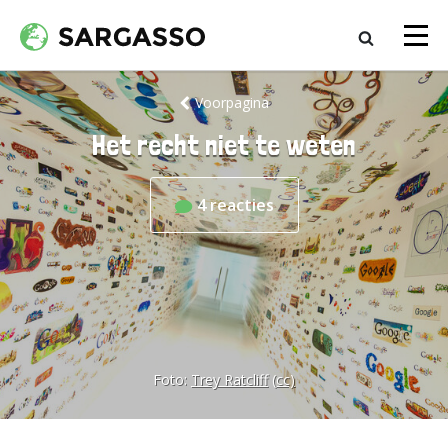
Voorpagina
Het recht niet te weten
4
reacties
Foto:
Trey Ratcliff
(cc)