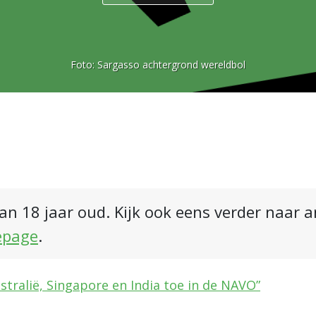
Foto:
Sargasso achtergrond wereldbol
an 18 jaar oud. Kijk ook eens verder naar 
epage
.
Australië, Singapore en India toe in de NAVO”