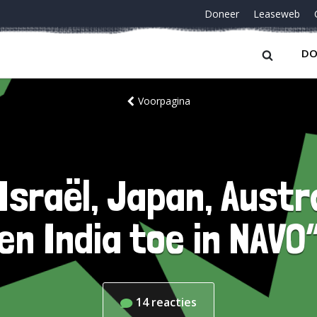
Doneer
Leaseweb
DO
Voorpagina
 Israël, Japan, Austr
en India toe in NAVO
14
reacties