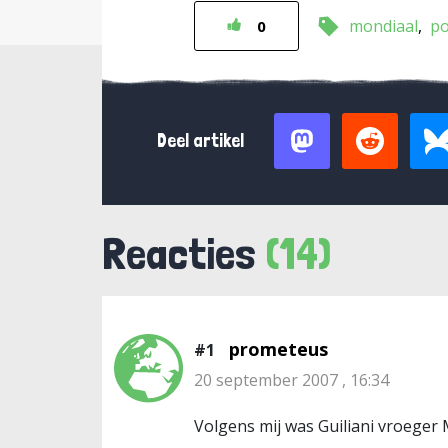
mondiaal
po
0
Deel artikel
Reacties
(14)
prometeus
#1
20 september 2007 , 16:34
Volgens mij was Guiliani vroege