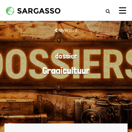
Overzicht
dossier
Graaicultuur