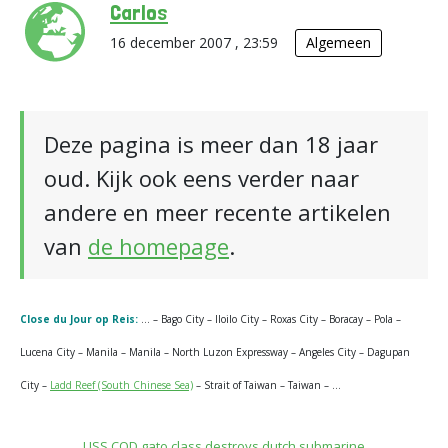
Carlos
16 december 2007 , 23:59
Algemeen
Deze pagina is meer dan 18 jaar
oud. Kijk ook eens verder naar
andere en meer recente artikelen
van
de homepage
.
Close du Jour op Reis:
… – Bago City – Iloilo City – Roxas City – Boracay – Pola –
Lucena City – Manila – Manila – North Luzon Expressway – Angeles City – Dagupan
City –
Ladd Reef (South Chinese Sea)
– Strait of Taiwan – Taiwan – …
USS COD gato class destroys dutch submarine