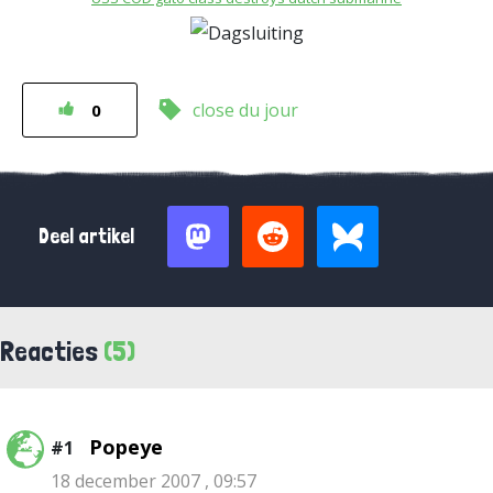
close du jour
0
Deel artikel
Reacties
(5)
Popeye
#1
18 december 2007 , 09:57