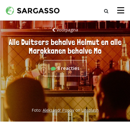
Voorpagina
Alle Duitsers behalve Helmut en alle
Marokkanen behalve Mo
8
reacties
Foto:
Aleksandr Popov
on
Unsplash