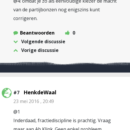
@4: omdat je zo als eenvoudige kiezer de macht
van de partijbonzen nog enigszins kunt
corrigeren.
Beantwoorden
0
Volgende discussie
Vorige discussie
HenkdeWaal
#7
23 mei 2016 , 20:49
@1
Inderdaad, fractiediscipline is prachtig. Vraag
maar aan Ab Klink. Geen enkel probleem