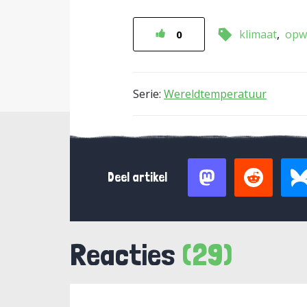
klimaat
opw
0
Serie:
Wereldtemperatuur
Deel artikel
Reacties
(29)