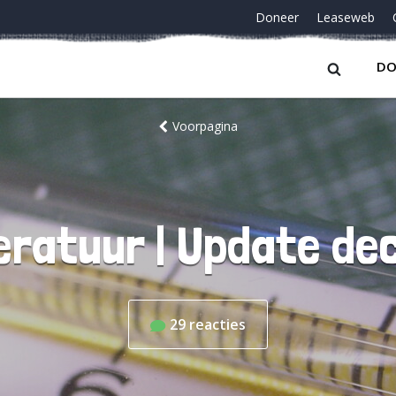
Doneer
Leaseweb
DO
Voorpagina
ratuur | Update d
29
reacties