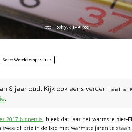
Foto:
Toshiyuki IMAI
(cc)
Serie:
Wereldtemperatuur
an 8 jaar oud. Kijk ook eens verder naar a
ie
.
er 2017 binnen is
, bleek dat jaar het warmste niet-E
s twee of drie in de top met warmste jaren te staan.