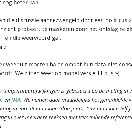
 nog beter kan.
dan die discussie aangezwengeld door een politicus 
 inzicht probeert te maskeren door het ontslag te ei
n en die weerwoord gaf.
rd.
 er weer uit moeten halen omdat hun data niet cons
rdt. We zitten weer op model versie 11 dus :-)
e temperatuurafwijkingen is gebaseerd op de metingen 
C
en
JMA
. We nemen daar maandelijks het gemiddelde v
tingen van 36 maanden (drie jaar) , 132 maanden (elf jaa
ngen over meerdere reeksen met verschillende referenti
d.