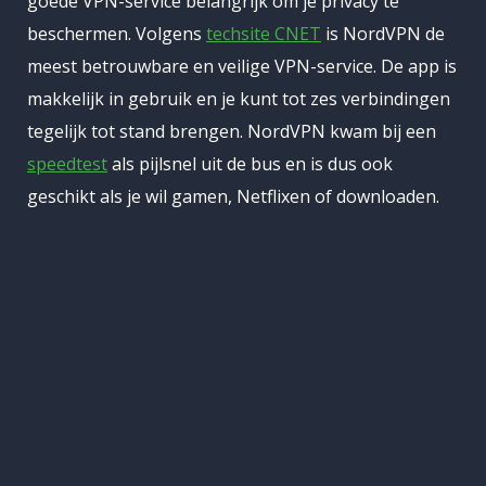
goede VPN-service belangrijk om je privacy te
volgens eigen zeggen "de grootste
beschermen. Volgens
techsite CNET
is NordVPN de
aankoopgroepering van
meest betrouwbare en veilige VPN-service. De app is
Russischtalige content op YouTube
makkelijk in gebruik en je kunt tot zes verbindingen
ter wereld."
tegelijk tot stand brengen. NordVPN kwam bij een
speedtest
als pijlsnel uit de bus en is dus ook
geschikt als je wil gamen, Netflixen of downloaden.