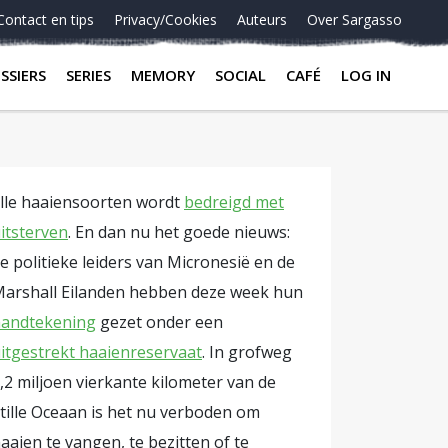
Contact en tips
Privacy/Cookies
Auteurs
Over Sargasso
SSIERS
SERIES
MEMORY
SOCIAL
CAFÉ
LOG IN
lle haaiensoorten wordt
bedreigd met
itsterven
. En dan nu het goede nieuws:
e politieke leiders van Micronesië en de
arshall Eilanden hebben deze week hun
andtekening
gezet onder een
itgestrekt haaienreservaat
. In grofweg
,2 miljoen vierkante kilometer van de
tille Oceaan is het nu verboden om
aaien te vangen, te bezitten of te