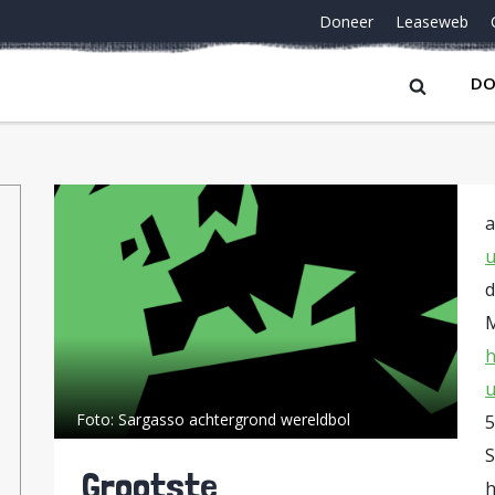
Doneer
Leaseweb
DO
a
u
d
M
h
u
Foto:
Sargasso achtergrond wereldbol
5
S
Grootste
h