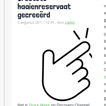
haaienreservaat
v
gecreeërd
a
g
5 augustus 2011 , 10:39
, door
Carlos
h
(
b
k
b
s
C
n
v
t
g
Het is
Shark Week
op Discovery Channel
h