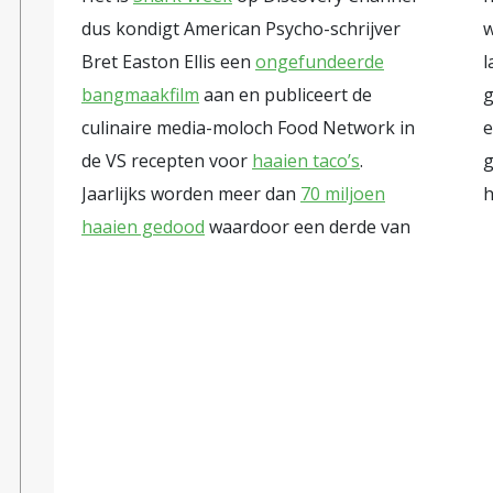
dus kondigt American Psycho-schrijver
w
Bret Easton Ellis een
ongefundeerde
l
bangmaakfilm
aan en publiceert de
g
culinaire media-moloch Food Network in
de VS recepten voor
haaien taco’s
.
g
Jaarlijks worden meer dan
70 miljoen
h
haaien gedood
waardoor een derde van