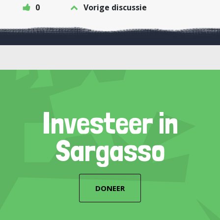
0
Vorige discussie
Investeer in
Sargasso
DONEER