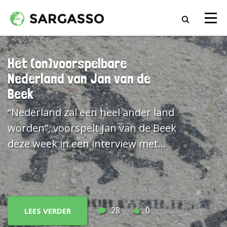
Het (on)voorspelbare
Nederland van Jan van de
Beek
“Nederland zal een heel ander land
worden”, voorspelt Jan van de Beek
deze week in een interview met
Wierd Duk in de
Telegraaf
, als er
geen “ingrijpende maatregelen”
worden genomen zoals het
opzeggen van het VN-
28
0
LEES VERDER
vluchtelingenverdrag en beperken