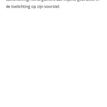
hebben we aan het eind van deze
de toelichting op zijn voorstel.
eeuw miljoenen inwoners die zich
niet met Nederland identificeren.”