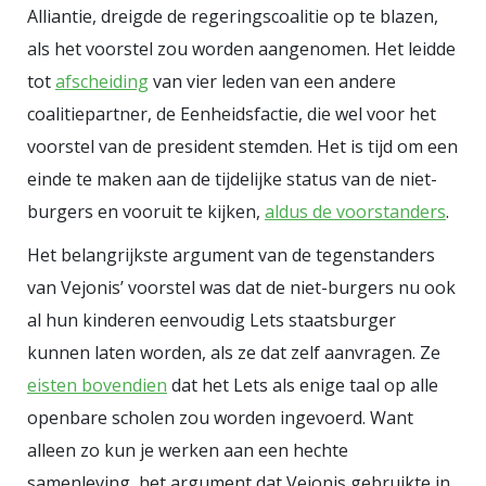
Alliantie, dreigde de regeringscoalitie op te blazen,
meesten van ons zich thuis voelen
als het voorstel zou worden aangenomen. Het leidde
in het Nederland van 80 jaar
tot
afscheiding
van vier leden van een andere
geleden? En gaat Nederland ten
coalitiepartner, de Eenheidsfactie, die wel voor het
onder als we ons massaal als,
voorstel van de president stemden. Het is tijd om een
bijvoorbeeld, wereldburger
einde te maken aan de tijdelijke status van de niet-
identificeren? Van de Beek omzeilt
burgers en vooruit te kijken,
aldus de voorstanders
.
die lastige vragen door in zijn
Het belangrijkste argument van de tegenstanders
voorspelling uit te gaan van de
van Vejonis’ voorstel was dat de niet-burgers nu ook
huidige mate van ‘zelf-identificatie’
al hun kinderen eenvoudig Lets staatsburger
van mensen met Nederland of met
kunnen laten worden, als ze dat zelf aanvragen. Ze
hun land van herkomst, zoals
eisten bovendien
dat het Lets als enige taal op alle
gemeten in enquêtes. Van de Beek
openbare scholen zou worden ingevoerd. Want
weet dan ook “één ding zeker, (…)
alleen zo kun je werken aan een hechte
als de huidige trend zich doorzet
samenleving, het argument dat Vejonis gebruikte in