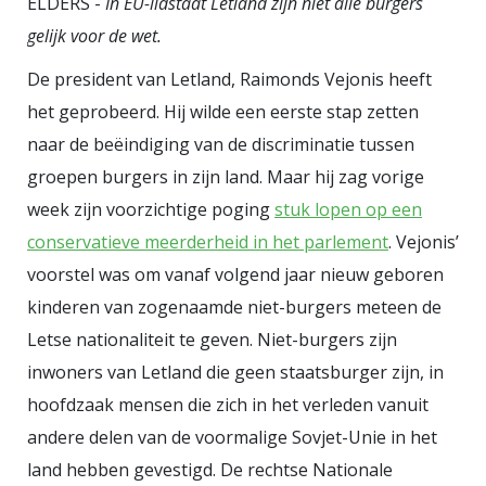
ELDERS -
In EU-lidstaat Letland zijn niet alle burgers
komen uit gemengde huwelijken.”
gelijk voor de wet.
Voor Van de Beek is de “kernvraag:
zullen die laatsten zich
De president van Letland, Raimonds Vejonis heeft
identificeren als Nederlander?” Nu
het geprobeerd. Hij wilde een eerste stap zetten
zie ik eerder als kernvraag in
naar de beëindiging van de discriminatie tussen
hoeverre deze vraag op een
groepen burgers in zijn land. Maar hij zag vorige
zinnige manier te beantwoorden
week zijn voorzichtige poging
stuk lopen op een
is, zoals Miko Flohr hier uitgebreid
conservatieve meerderheid in het parlement
. Vejonis’
uitlegt. Wat zal het in 2100
voorstel was om vanaf volgend jaar nieuw geboren
kinderen van zogenaamde niet-burgers meteen de
überhaupt betekenen dat iemand
Letse nationaliteit te geven. Niet-burgers zijn
zich ‘Nederlander’ noemt? Als een
inwoners van Letland die geen staatsburger zijn, in
‘oer-Hollander’ uit 1938 zou
hoofdzaak mensen die zich in het verleden vanuit
tijdreizen naar het heden, zou die
andere delen van de voormalige Sovjet-Unie in het
persoon zich identificeren met het
land hebben gevestigd. De rechtse Nationale
Nederland van nu? Zouden de