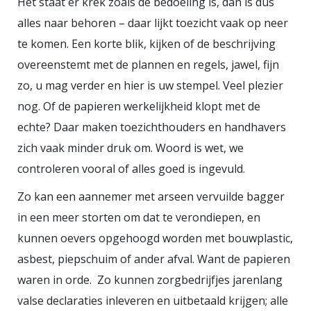
Het staat er krek zoals de bedoeling is, dan is dus
nieuwsbericht van maakt, dat ook
alles naar behoren – daar lijkt toezicht vaak op neer
weer wordt ondertekend. De lezer
te komen. Een korte blik, kijken of de beschrijving
kan zich dan door een eigen
overeenstemt met de plannen en regels, jawel, fijn
controle ervan vergewissen dat dit
zo, u mag verder en hier is uw stempel. Veel plezier
‘authentiek’ nieuws is.
nog. Of de papieren werkelijkheid klopt met de
echte? Daar maken toezichthouders en handhavers
zich vaak minder druk om. Woord is wet, we
controleren vooral of alles goed is ingevuld.
Zo kan een aannemer met arseen vervuilde bagger
in een meer storten om dat te verondiepen, en
kunnen oevers opgehoogd worden met bouwplastic,
asbest, piepschuim of ander afval. Want de papieren
waren in orde. Zo kunnen zorgbedrijfjes jarenlang
valse declaraties inleveren en uitbetaald krijgen; alle