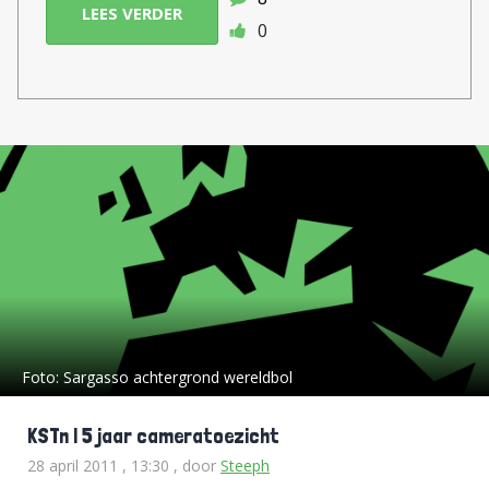
LEES VERDER
0
Foto:
Sargasso achtergrond wereldbol
KSTn | 5 jaar cameratoezicht
28 april 2011 , 13:30
, door
Steeph