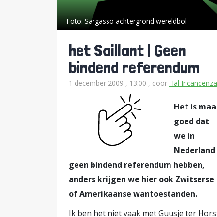
Foto:
Sargasso achtergrond wereldbol
het Saillant | Geen
bindend referendum
1 december 2009 , 13:00
, door
Hal Incandenza
Het is maa
goed dat
we in
Nederland
geen bindend referendum hebben,
anders krijgen we hier ook Zwitserse
of Amerikaanse wantoestanden.
Ik ben het niet vaak met Guusje ter Hors