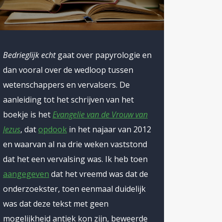
Bedrieglijk echt
gaat over papyrologie en
dan vooral over de wedloop tussen
wetenschappers en vervalsers. De
aanleiding tot het schrijven van het
boekje is het
Evangelie van de Vrouw van
Jezus
, dat
opdook
in het najaar van 2012
en waarvan al na drie weken vaststond
dat het een vervalsing was. Ik heb toen
aangegeven
dat het vreemd was dat de
onderzoekster, toen eenmaal duidelijk
was dat deze tekst met geen
mogelijkheid antiek kon zijn, beweerde