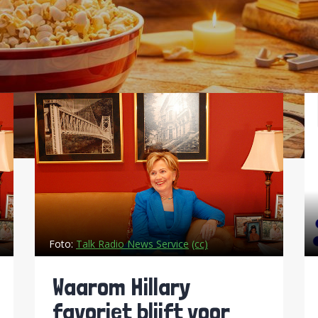
Foto:
Talk Radio News Service
(cc)
Waarom Hillary
favoriet blijft voor