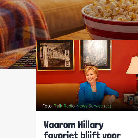
Foto:
Talk Radio News Service
(cc)
Waarom Hillary
favoriet blijft voor