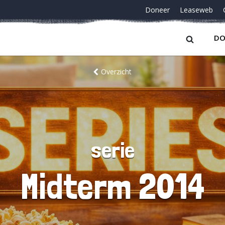
Doneer
Leaseweb
DO
Overzicht
serie
Midterm 2014