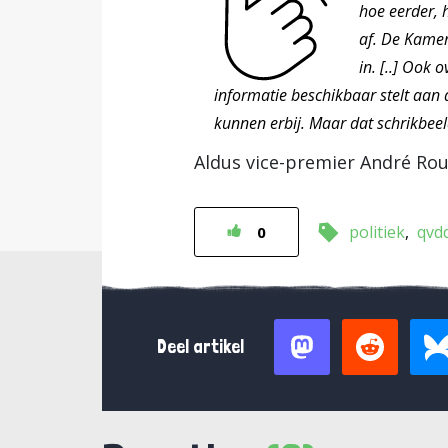
hoe eerder, h
af. De Kamer
in. [..] Ook 
informatie beschikbaar stelt aan d
kunnen erbij. Maar dat schrikbeel
Aldus vice-premier André Ro
politiek
qvd
0
Deel artikel