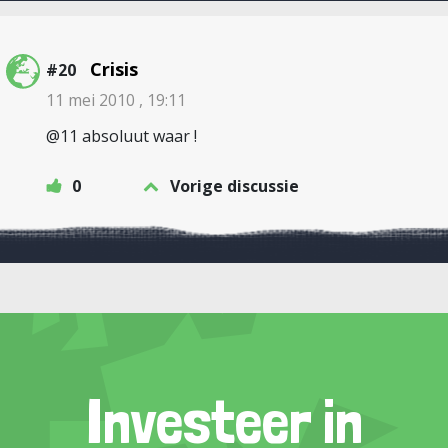
Crisis
#20
11 mei 2010 , 19:11
@11 absoluut waar !
0
Vorige discussie
Investeer in