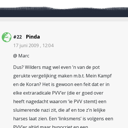
Pinda
#22
17 juni 2009 , 12:04
@ Marc
Dus? Wilders mag wel even ’n van de pot
gerukte vergelijking maken m.b.t. Mein Kampf
en de Koran? Het is gewoon een feit dat er in
elke extraradicale PVV’er (die er goed over
heeft nagedacht waarom ‘ie PVV stemt) een
sluimerende nazi zit, die af en toe z’n lelijke
harses laat zien. Een ‘linksmens’ is volgens een
PVV’er altijd maar hypocriet en een