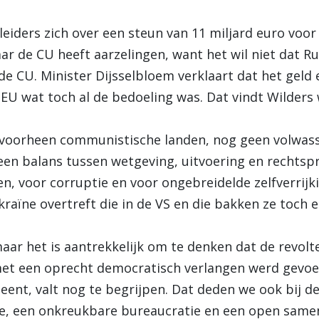
eiders zich over een steun van 11 miljard euro voor
ar de CU heeft aarzelingen, want het wil niet dat 
e CU. Minister Dijsselbloem verklaart dat het geld er
EU wat toch al de bedoeling was. Dat vindt Wilders 
r voorheen communistische landen, nog geen volwas
en balans tussen wetgeving, uitvoering en rechtspr
en, voor corruptie en voor ongebreidelde zelfverrij
aïne overtreft die in de VS en die bakken ze toch e
 maar het is aantrekkelijk om te denken dat de revo
et een oprecht democratisch verlangen werd gevoed
leent, valt nog te begrijpen. Dat deden we ook bij de
ie, een onkreukbare bureaucratie en een open same