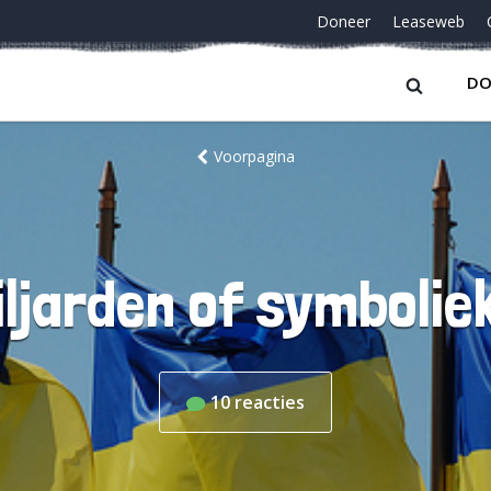
Doneer
Leaseweb
DO
Voorpagina
iljarden of symbolie
10
reacties