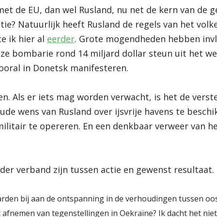
met de EU, dan wel Rusland, nu net de kern van de g
atie? Natuurlijk heeft Rusland de regels van het vo
e ik hier al
eerder
. Grote mogendheden hebben invl
 bombarie rond 14 miljard dollar steun uit het we
vooral in Donetsk manifesteren.
en. Als er iets mag worden verwacht, is het de verste
 oude wens van Rusland over ijsvrije havens te besc
ilitair te opereren. En een denkbaar verweer van h
lder verband zijn tussen actie en gewenst resultaat.
rden bij aan de ontspanning in de verhoudingen tussen oost
 afnemen van tegenstellingen in Oekraïne? Ik dacht het niet