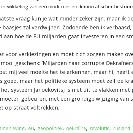
e ontwikkeling van een moderner en democratischer bestuur
atste vraag kun je wat minder zeker zijn, maar ik d
 baasjes zal verdwijnen. Zodoende ben ik verbaasd, 
id aan hoe de EU miljarden gaat investeren in een s
taat voor verkiezingen en moet zich zorgen maken ove
n mooi geschenk: ‘Miljarden naar corrupte Oekraïners,
t mij veel moeite het te erkennen, maar hij heeft e
is goed, maar het politieke systeem moet zelf de k
het systeem Janoekovitsj is niet uit te vlakken met 
ie moeten gebeuren, met een grondige wijziging van 
iet op straat voltrekken.
samenleving
eu
geopolitiek
oekraïne
revolutie
rusland