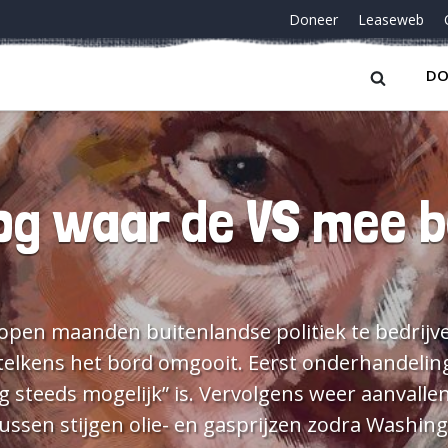
Doneer
Leaseweb
DO
og waar de VS mee b
lopen maanden buitenlandse politiek te bedrijve
telkens het bord omgooit. Eerst onderhandeli
og steeds mogelijk” is. Vervolgens weer aanvalle
ssen stijgen olie- en gasprijzen zodra Washing