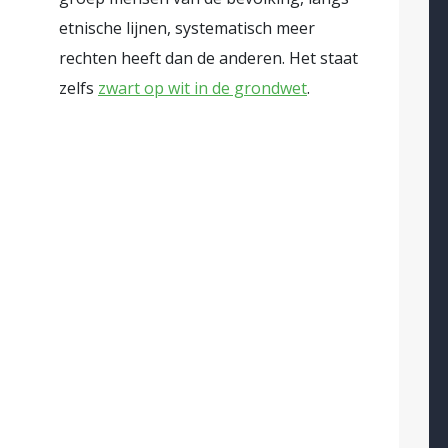
e vraag waar het eigenlijk naartoe wil, hoe dr
etnische lijnen, systematisch meer
 een vijfdimensionaal schaakspel van een hoogb
rechten heeft dan de anderen. Het staat
zelfs
zwart op wit in de grondwet
.