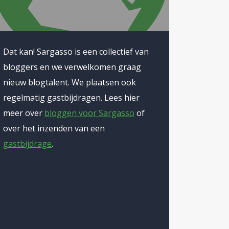
e
rompt
 Andere
Dat kan! Sargasso is een collectief van
oor gas,
bloggers en we verwelkomen graag
allen. De
nieuw blogtalent. We plaatsen ook
 hetzelfde
regelmatig gastbijdragen. Lees hier
ctie uit te
meer over
bloggen voor Sargasso
of
eerd kan
over het inzenden van een
slapen
gastbijdrage
.
ene aan
trouwen in
nuit een