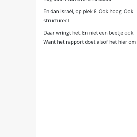
duidelijk antwoord meer heeft op d
En dan Israël, op plek 8. Ook hoog. Ook
ook bezig is om het te framen als
structureel.
leider.
Daar wringt het. En niet een beetje ook.
Want het rapport doet alsof het hier om