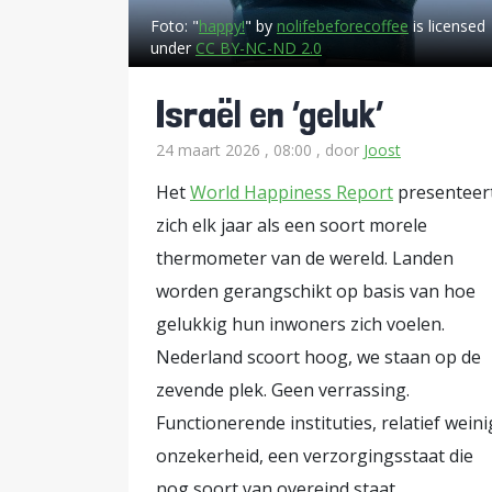
wereldmacht, terwijl hun beleid n
Foto:
"
happy!
" by
nolifebeforecoffee
is licensed
under
CC BY-NC-ND 2.0
onzekerheid. Een aanval hier, een
schieten energieprijzen omhoog. E
Israël en ‘geluk’
regeringen mogen vervolgens uitl
24 maart 2026 , 08:00
, door
Joost
elektriciteit en transport, alsof geo
Het
World Happiness Report
presenteer
VS gedragen zich tegelijk als onde
zich elk jaar als een soort morele
conflict. Alsof een pyromaan tusse
thermometer van de wereld. Landen
voeren. Iran moet “aan tafel blijv
worden gerangschikt op basis van hoe
worden zodra dat binnenlands poli
gelukkig hun inwoners zich voelen.
heeft. Dat is onder Trump inmiddels de echte doctrine geworden: maximale
Nederland scoort hoog, we staan op de
onvoorspelbaarheid als machtsinstr
zevende plek. Geen verrassing.
waarop Amerikaanse macht decennia
Functionerende instituties, relatief weini
instituties en het idee dat Washing
onzekerheid, een verzorgingsstaat die
herkenbaar eigenbelang. Nu ontstaat steeds vaker de indruk dat ook Washington geen
nog soort van overeind staat.