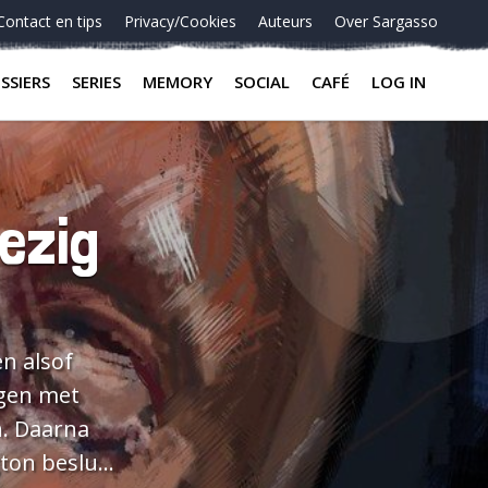
Contact en tips
Privacy/Cookies
Auteurs
Over Sargasso
SSIERS
SERIES
MEMORY
SOCIAL
CAFÉ
LOG IN
ezig
n alsof
ngen met
n. Daarna
ton besluit