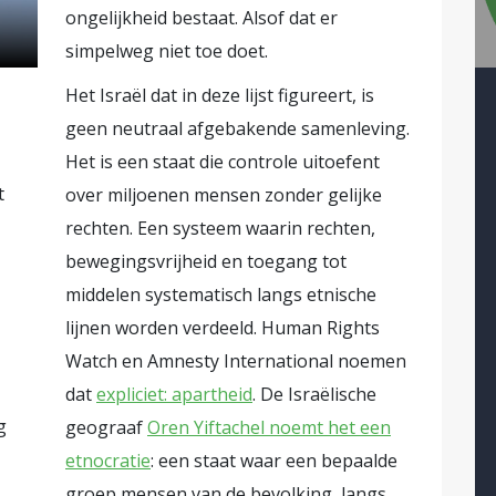
ongelijkheid bestaat. Alsof dat er
u steeds vaker werkt als een motor van mondial
simpelweg niet toe doet.
 sanctie daar, een dreigement erbovenop, en p
n de dag erna wordt alles weer teruggedraaid.
Het Israël dat in deze lijst figureert, is
eggen waarom burgers opnieuw meer betalen v
geen neutraal afgebakende samenleving.
politieke instabiliteit spontaan uit de lucht komt v
Het is een staat die controle uitoefent
t
over miljoenen mensen zonder gelijke
rhandelaar, brandstichter en scheidsrechter van
rechten. Een systeem waarin rechten,
ndoor aanbiedt om ook de brandveiligheidsinspe
bewegingsvrijheid en toegang tot
en”, terwijl die tafel elk moment weggebombard
middelen systematisch langs etnische
tiek beter uitkomt. Of omdat Trump slecht ge
lijnen worden verdeeld. Human Rights
Watch en Amnesty International noemen
ument. Alleen tast zo’n strategie precies datg
dat
expliciet: apartheid
. De Israëlische
lang dreef: voorspelbaarheid, allianties, ver
g
geograaf
Oren Yiftachel noemt het een
ton uiteindelijk soort van rationeel handelde va
etnocratie
: een staat waar een bepaalde
groep mensen van de bevolking, langs