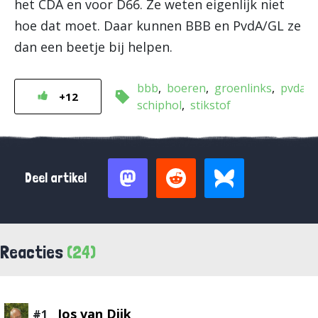
het CDA en voor D66. Ze weten eigenlijk niet
hoe dat moet. Daar kunnen BBB en PvdA/GL ze
dan een beetje bij helpen.
bbb
boeren
groenlinks
pvda
+12
schiphol
stikstof
Deel artikel
Reacties
(24)
Jos van Dijk
#1