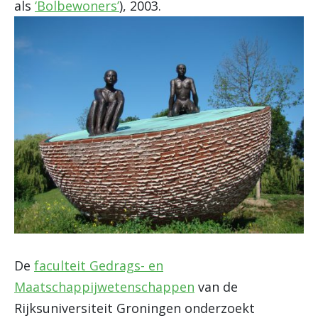
als
‘Bolbewoners’
), 2003.
De
faculteit Gedrags- en
Maatschappijwetenschappen
van de
Rijksuniversiteit Groningen onderzoekt