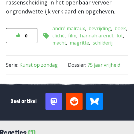
rassenscheiding in het openbaar vervoer
ongrondwettelijk verklaard en opgeheven.
andré malraux
bevrijding
boek
cliché
film
hannah arendt
lot
0
macht
magritte
schilderij
Serie:
Kunst op zondag
Dossier:
75 jaar vrijheid
Deel artikel
Reacties
(1)