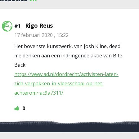
Rigo Reus
#1
17 februari 2020 , 15:22
Het bovenste kunstwerk, van Josh Kline, deed
me denken aan een indringende aktie van Bite
Back:
https://www.ad.nl/dordrecht/activisten-laten-
zich-verpakken-in-vleesschaal-op-het-
achterom~ac9a7311/
0