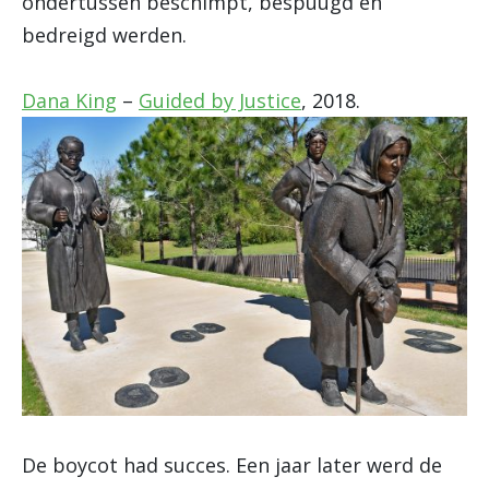
ondertussen beschimpt, bespuugd en
bedreigd werden.
Dana King
–
Guided by Justice
, 2018.
De boycot had succes. Een jaar later werd de