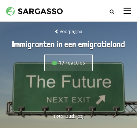
Voorpagina
Immigranten in een emigratieland
17
reacties
Foto:
Buck
(cc)