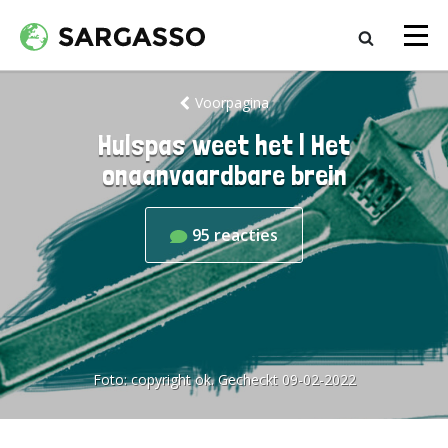
Voorpagina
Hulspas weet het | Het
onaanvaardbare brein
95
reacties
Foto:
copyright ok. Gecheckt 09-02-2022