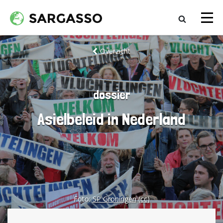
Overzicht
dossier
Asielbeleid in Nederland
Foto:
SP Groningen
(cc)