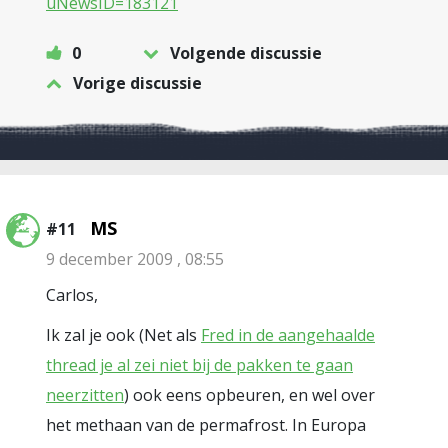
uNewsID=183121
0
Volgende discussie
Vorige discussie
MS
#11
9 december 2009 , 08:55
Carlos,
Ik zal je ook (Net als
Fred in de aangehaalde
thread je al zei niet bij de pakken te gaan
neerzitten
) ook eens opbeuren, en wel over
het methaan van de permafrost. In Europa