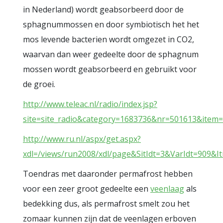
in Nederland) wordt geabsorbeerd door de
sphagnummossen en door symbiotisch het het
mos levende bacterien wordt omgezet in CO2,
waarvan dan weer gedeelte door de sphagnum
mossen wordt geabsorbeerd en gebruikt voor
de groei.
http://www.teleac.nl/radio/index.jsp?
site=site_radio&category=1683736&nr=501613&item
http://www.ru.nl/aspx/get.aspx?
xdl=/views/run2008/xdl/page&SitIdt=3&VarIdt=909&I
Toendras met daaronder permafrost hebben
voor een zeer groot gedeelte een
veenlaag
als
bedekking dus, als permafrost smelt zou het
zomaar kunnen zijn dat de veenlagen erboven