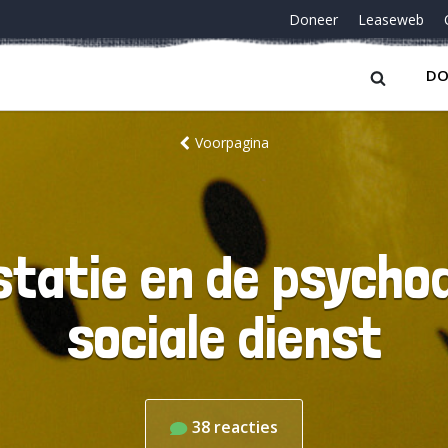
Doneer
Leaseweb
DO
Voorpagina
statie en de psycho
sociale dienst
38
reacties