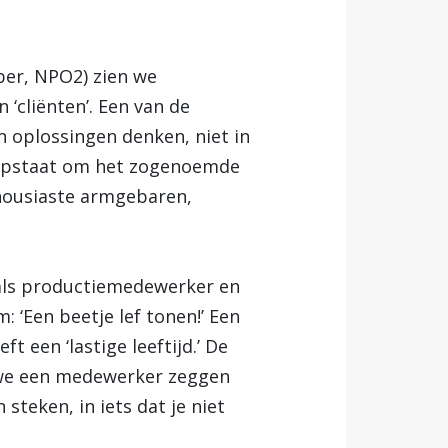
er, NPO2) zien we
‘cliënten’. Een van de
 oplossingen denken, niet in
er opstaat om het zogenoemde
thousiaste armgebaren,
oals productiemedewerker en
 ‘Een beetje lef tonen!’ Een
t een ‘lastige leeftijd.’ De
 we een medewerker zeggen
 steken, in iets dat je niet