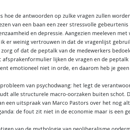
 is hoe de antwoorden op zulke vragen zullen worden
ezen van een baan een zeer stressvolle gebeurtenis 
eenzaamheid en depressie. Aangezien meeleven met w
k er weinig vertrouwen in dat de vragenlijst gebru
zorg of dat de peptalk van de medewerkers bedoeld 
 afsprakenformulier lijken de vragen en de peptalk 
bent emotioneel niet in orde, en daarom heb je geen
 probleem van psychodwang: het legt de verantwoor
oudt alle structurele macro-oorzaken buiten schot. Di
n een uitspraak van Marco Pastors over het nog alt
anda: de fout zit niet in de economie maar is een gev
tigen van de mythologie van neoliberalisme ondermi