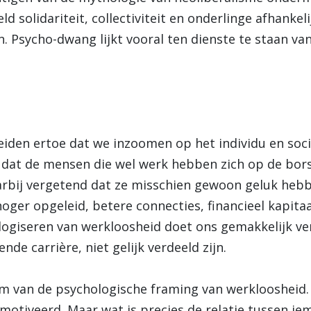
d solidariteit, collectiviteit en onderlinge afhankel
rn. Psycho-dwang lijkt vooral ten dienste te staan v
leiden ertoe dat we inzoomen op het individu en soc
t dat de mensen die wel werk hebben zich op de bors
rbij vergetend dat ze misschien gewoon geluk hebb
oger opgeleid, betere connecties, financieel kapitaa
ologiseren van werkloosheid doet ons gemakkelijk v
nde carrière, niet gelijk verdeeld zijn.
em van de psychologische framing van werkloosheid.
otiveerd. Maar wat is precies de relatie tussen 