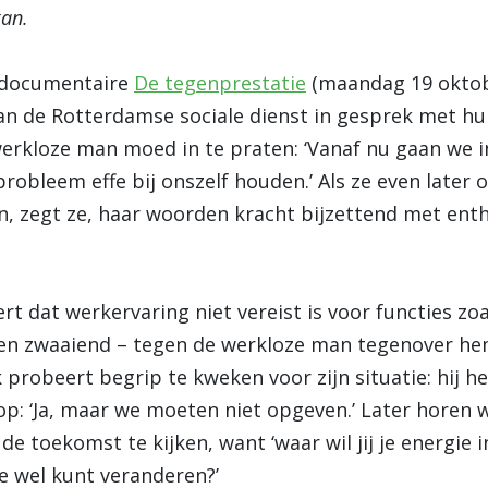
kan.
e documentaire
De tegenprestatie
(maandag 19 oktob
n de Rotterdamse sociale dienst in gesprek met hun 
kloze man moed in te praten: ‘Vanaf nu gaan we in
 probleem effe bij onszelf houden.’ Als ze even lat
n, zegt ze, haar woorden kracht bijzettend met en
 dat werkervaring niet vereist is voor functies z
en zwaaiend – tegen de werkloze man tegenover hem:
robeert begrip te kweken voor zijn situatie: hij heef
: ‘Ja, maar we moeten niet opgeven.’ Later horen
de toekomst te kijken, want ‘waar wil jij je energie in
je wel kunt veranderen?’