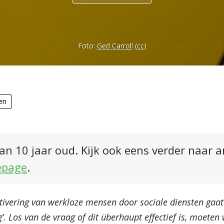
Foto:
Ged Carroll
(cc)
en
an 10 jaar oud. Kijk ook eens verder naar 
epage
.
tivering van werkloze mensen door sociale diensten gaa
’. Los van de vraag of dit überhaupt effectief is, moeten 