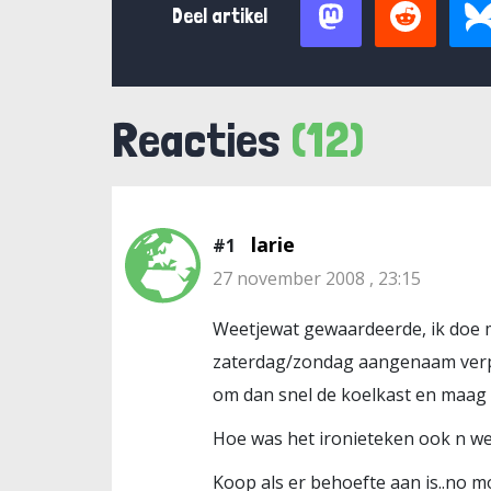
Deel artikel
Reacties
(12)
larie
#1
27 november 2008 , 23:15
Weetjewat gewaardeerde, ik doe m’
zaterdag/zondag aangenaam verpo
om dan snel de koelkast en maag t
Hoe was het ironieteken ook n w
Koop als er behoefte aan is..no mo