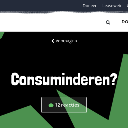
Doneer
Leaseweb
DO
Voorpagina
Consuminderen?
12
reacties