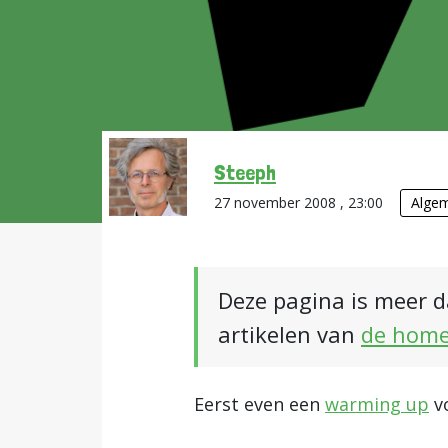
Steeph
27 november 2008 , 23:00
Alge
Deze pagina is meer d
artikelen van
de hom
Eerst even een
warming up
vo