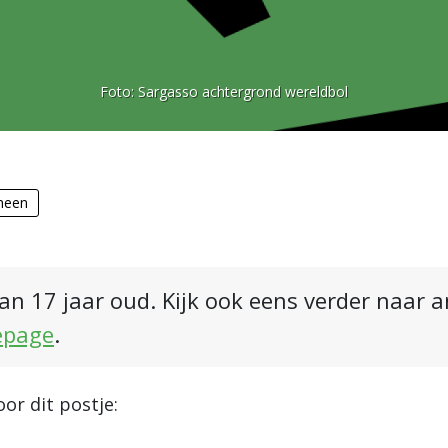
Foto:
Sargasso achtergrond wereldbol
meen
an 17 jaar oud. Kijk ook eens verder naar 
epage
.
or dit postje: