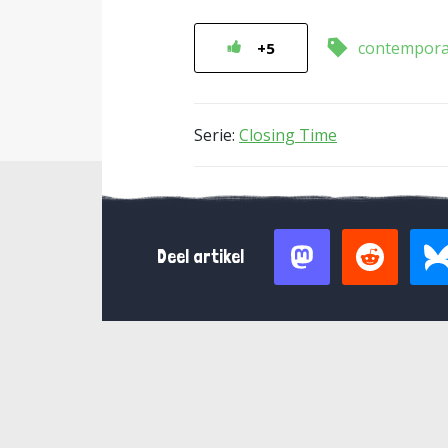
contempora
+5
Serie:
Closing Time
Deel artikel