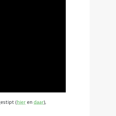
estipt (
hier
en
daar
),