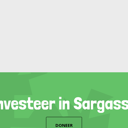
nvesteer in Sargas
DONEER