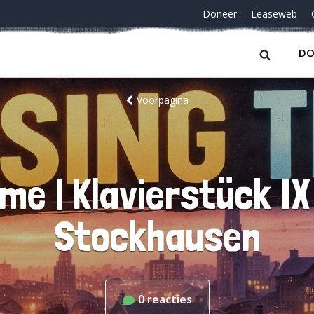
Doneer
Leaseweb
DO
Voorpagina
ime | Klavierstück IX
Stockhausen
0
reacties