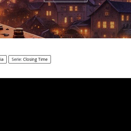
ia
Serie:
Closing Time