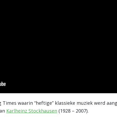
g Times waarin “heftige” klassieke muziek werd aang
van
Karlheinz Stockhausen
(1928 – 2007).