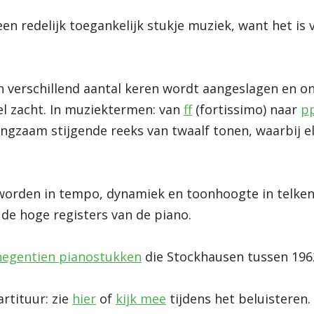
een redelijk toegankelijk stukje muziek, want het is 
n verschillend aantal keren wordt aangeslagen en o
el zacht. In muziektermen: van
ff
(fortissimo) naar
p
ngzaam stijgende reeks van twaalf tonen, waarbij el
orden in tempo, dynamiek en toonhoogte in telkens
 de hoge registers van de piano.
negentien pianostukken
die Stockhausen tussen 196
artituur: zie
hier
of
kijk mee
tijdens het beluisteren.