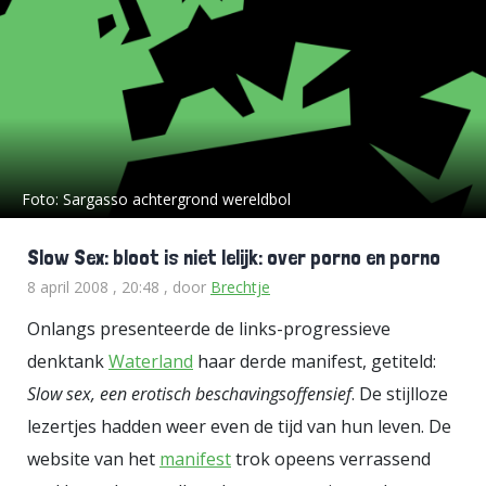
Foto:
Sargasso achtergrond wereldbol
Slow Sex: bloot is niet lelijk: over porno en porno
8 april 2008 , 20:48
, door
Brechtje
Onlangs presenteerde de links-progressieve
denktank
Waterland
haar derde manifest, getiteld:
Slow sex, een erotisch beschavingsoffensief
. De stijlloze
lezertjes hadden weer even de tijd van hun leven. De
website van het
manifest
trok opeens verrassend