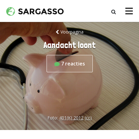
Voorpagina
Aandacht loont
7
reacties
Foto:
401(K) 2012
(cc)