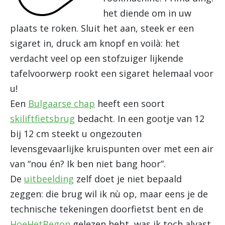
het diende om in uw
plaats te roken. Sluit het aan, steek er een
sigaret in, druck am knopf en voilà: het
verdacht veel op een stofzuiger lijkende
tafelvoorwerp rookt een sigaret helemaal voor
u!
Een
Bulgaarse chap
heeft een soort
skiliftfietsbrug
bedacht. In een gootje van 12
bij 12 cm steekt u ongezouten
levensgevaarlijke kruispunten over met een air
van “nou én? Ik ben niet bang hoor”.
De
uitbeelding
zelf doet je niet bepaald
zeggen: die brug wil ik nù op, maar eens je de
technische tekeningen doorfietst bent en de
HoeHetBegon
gelezen hebt, was ik toch alvast