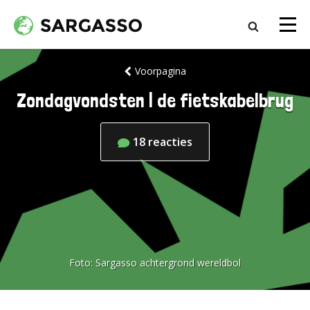
Voorpagina
Zondagvondsten | de fietskabelbrug
18
reacties
Foto:
Sargasso achtergrond wereldbol