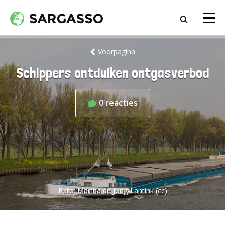
Voorpagina
Schippers ontduiken ontgasverbod
0
reacties
Foto:
Martha de Jong-Lantink
(cc)