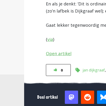
En als je denkt: ‘Dit is ordin
(zo’n lafbek is Dijkgraaf wel)
Gaat lekker tegenwoordig met
(
via
)
Open artikel
jan dijkgraaf
0
Deel artikel