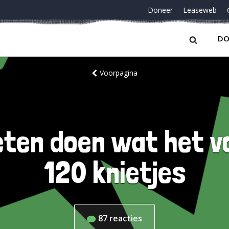
Doneer
Leaseweb
DO
Voorpagina
en doen wat het vo
120 knietjes
87
reacties