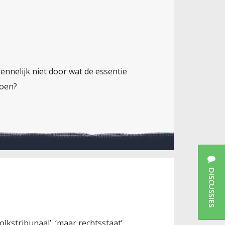
kennelijk niet door wat de essentie
doen?
DISCUSSIES
lkstribunaal’, ‘maar rechtsstaat’,