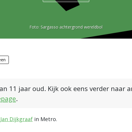
Foto:
Sargasso achtergrond wereldbol
een
an 11 jaar oud. Kijk ook eens verder naar 
epage
.
n
Jan Dijkgraaf
in Metro.