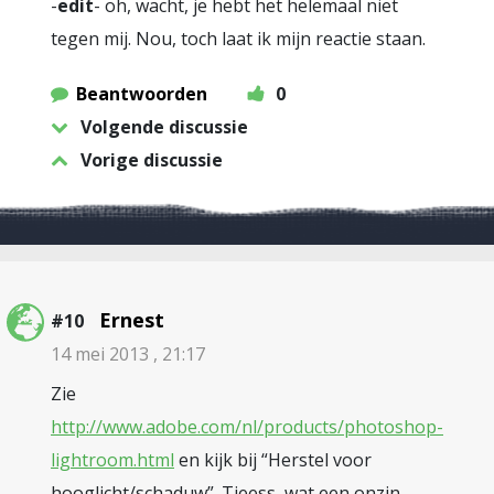
-
edit
- oh, wacht, je hebt het helemaal niet
tegen mij. Nou, toch laat ik mijn reactie staan.
Beantwoorden
0
Volgende discussie
Vorige discussie
Ernest
#10
14 mei 2013 , 21:17
Zie
http://www.adobe.com/nl/products/photoshop-
lightroom.html
en kijk bij “Herstel voor
hooglicht/schaduw”. Tjeess, wat een onzin.