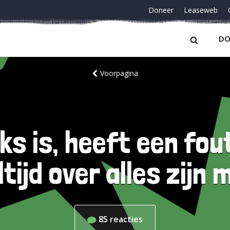
Doneer
Leaseweb
DO
Voorpagina
nks is, heeft een fo
tijd over alles zijn
85
reacties