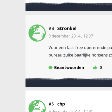
Stronkel
#4
9 december 2014 , 12:37
Voor een fact-free opererende part
bureau zulke baarlijke nonsens z
Beantwoorden
0
chp
#5
9 december 2014 , 12:41