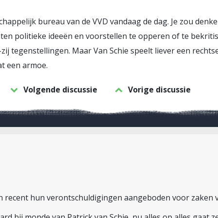
schappelijk bureau van de VVD vandaag de dag. Je zou denken
n politieke ideeën en voorstellen te opperen of te bekriti
-zij tegenstellingen. Maar Van Schie speelt liever een rechtse t
at een armoe.
Volgende discussie
Vorige discussie
bben recent hun verontschuldigingen aangeboden voor zaken 
ard bij monde van Patrick van Schie, nu alles op alles gaat 