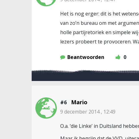
Het is nog erger: dit is het weten
van zo’n bureau om met argumente
holle partijretoriek en simpele wij
lezers probeert te provoceren. W
Beantwoorden
0
Mario
#6
9 december 2014 , 12:49
O.a. ‘die Linke’ in Duitsland he
Maar ik begrijp dat de VVD, uitera