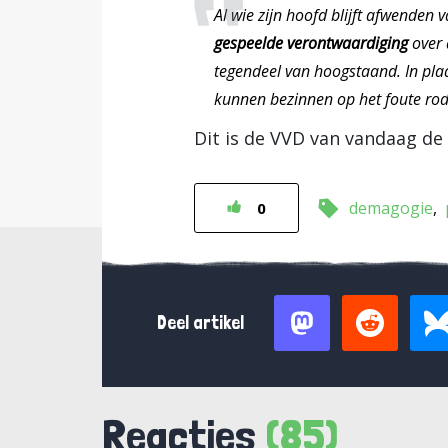
Al wie zijn hoofd blijft afwenden
gespeelde verontwaardiging
over 
tegendeel van hoogstaand. In pla
kunnen bezinnen op het foute rod
Dit is de VVD van vandaag d
demagogie
0
Deel artikel
Reacties
(85)