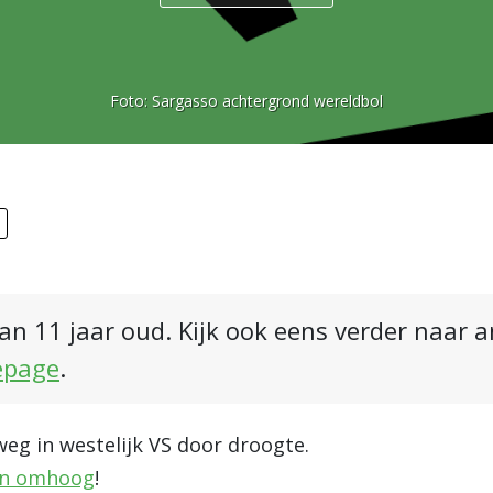
Foto:
Sargasso achtergrond wereldbol
an 11 jaar oud. Kijk ook eens verder naar 
epage
.
g in westelijk VS door droogte.
en omhoog
!