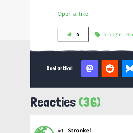
Open artikel
droogte
kli
0
Deel artikel
Reacties
(36)
Stronkel
#1