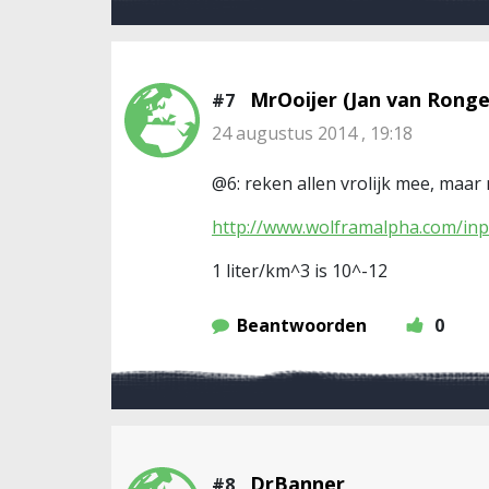
MrOoijer (Jan van Ronge
#7
24 augustus 2014 , 19:18
@6: reken allen vrolijk mee, maar
http://www.wolframalpha.com/in
1 liter/km^3 is 10^-12
Beantwoorden
0
DrBanner
#8