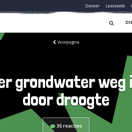
Doneer
Leaseweb
DO
Voorpagina
iter grondwater weg i
door droogte
36
reacties