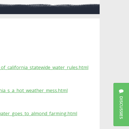
f_california_statewide_water_rules.html
rnia_s_a_hot_weather_mess.html
DISCUSSIES
_water_goes_to_almond_farming.html