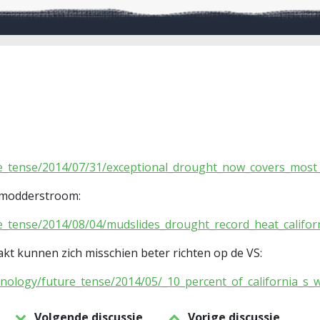
re_tense/2014/07/31/exceptional_drought_now_covers_most_o
en modderstroom:
re_tense/2014/08/04/mudslides_drought_record_heat_califo
akt kunnen zich misschien beter richten op de VS:
chnology/future_tense/2014/05/_10_percent_of_california_s
Volgende discussie
Vorige discussie