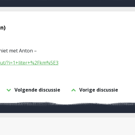
n)
 niet met Anton –
put/?i=1+liter+%2Fkm%5E3
Volgende discussie
Vorige discussie