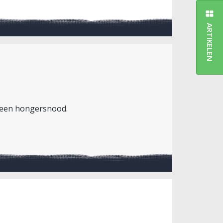
ARTIKELEN
r een hongersnood.