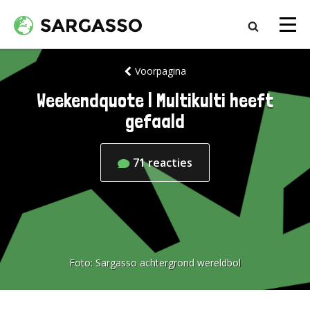
Voorpagina
Weekendquote | Multikulti heeft
gefaald
71
reacties
Foto:
Sargasso achtergrond wereldbol