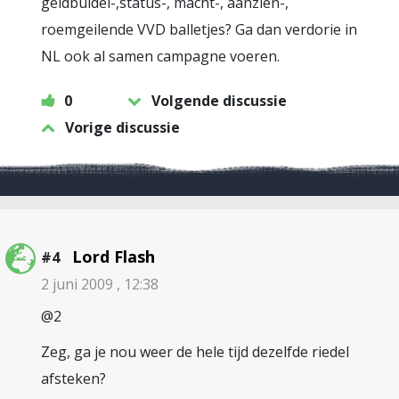
geldbuidel-,status-, macht-, aanzien-,
roemgeilende VVD balletjes? Ga dan verdorie in
NL ook al samen campagne voeren.
0
Volgende discussie
Vorige discussie
Lord Flash
#4
2 juni 2009 , 12:38
@2
Zeg, ga je nou weer de hele tijd dezelfde riedel
afsteken?