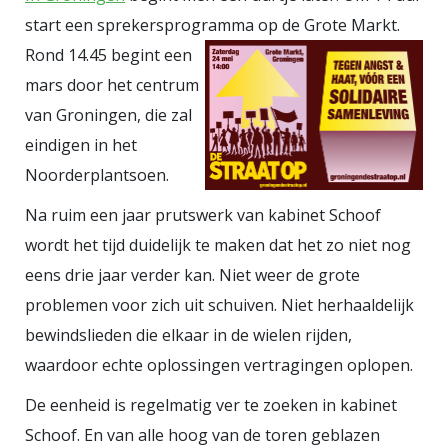
valangst. De angst om af te glijden
start een sprekersprogramma op de Grote Markt.
op de sociale ladder.
Rond 14.45 begint een
Wantrouwen
mars door het centrum
als maatschappelijk
van Groningen, die zal
smeermiddel
Wie bang is om te
eindigen in het
dalen, ontwikkelt reflexen.
Noorderplantsoen.
Afbakenen. Uitsluiten. Strenger
willen zijn voor wie onder je staat
Na ruim een jaar prutswerk van kabinet Schoof
in de veronderstelde hiërarchie.
wordt het tijd duidelijk te maken dat het zo niet nog
Politieke voorkeuren verschuiven
eens drie jaar verder kan. Niet weer de grote
mee. Wie zich bedreigd voelt in zijn
problemen voor zich uit schuiven. Niet herhaaldelijk
relatieve positie, zoekt
bewindslieden die elkaar in de wielen rijden,
bescherming in beleid dat de
waardoor echte oplossingen vertragingen oplopen.
onderlaag disciplineert. Het
De eenheid is regelmatig ver te zoeken in kabinet
wrange is dat de structurele
Schoof. En van alle hoog van de toren geblazen