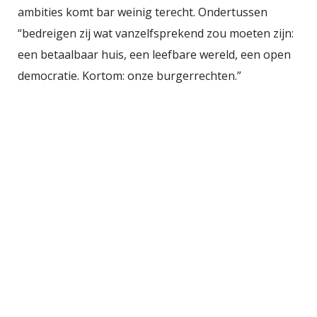
verschuivingen in macht en
ambities komt bar weinig terecht. Ondertussen
welvaart zelden van onderop
“bedreigen zij wat vanzelfsprekend zou moeten zijn:
komen. Ze komen van
een betaalbaar huis, een leefbare wereld, een open
belastingconstructies,
democratie. Kortom: onze burgerrechten.”
deregulering, privatiseringen,
handelsverdragen,
kapitaalstromen die nationale
grenzen passeren zonder zich iets
aan te trekken van lokale
gemeenschappen. De hogere
lagen herschikken het speelveld.
Publieke voorzieningen worden
uitgekleed. Zekerheden worden
flexibiliteit genoemd. Ongelijkheid
wordt marktwerking. Toch richt de