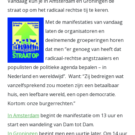
Vandaag kun je in Amsterdam en Groningen de
status heeft, minder zekerheid
straat op om het radicaal rechtse tij te keren.
geniet. Het zicht naar boven is
diffuus. Multinationals,
Met de manifestaties van vandaag
investeringsfondsen, geopolitieke
laten de organisatoren en
blokken, financiële markten.
deelnemende groeperingen horen
Abstracties waar je weinig directe
dat men “er genoeg van heeft dat
invloed op ervaart. Die asymmetrie
radicaal-rechtse angstzaaiers en
populisten de politieke agenda bepalen – in
vormt het fundament van
Nederland en wereldwijd”. Want: “Zij bedreigen wat
maatschappelijke nervositeit. Naar
vanzelfsprekend zou moeten zijn: een betaalbaar
beneden zie je concrete mensen
huis, een leefbare wereld, een open democratie.
die mogelijk aanspraak maken op
Kortom: onze burgerrechten.”
wat jij hebt. Naar boven zie je
structuren die als natuurwetten
In Amsterdam
begint de manifestatie om 13 uur en
worden gepresenteerd. Zo
start een wandeling van Dam tot Dam.
ontstaat een permanente
In Groningen
begint men een uurtje later. Om 14 uur