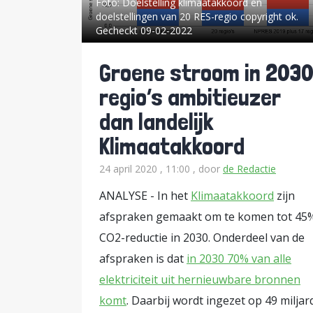
Foto:
Doelstelling klimaatakkoord en
doelstellingen van 20 RES-regio copyright ok.
Gecheckt 09-02-2022
Groene stroom in 2030
regio’s ambitieuzer
dan landelijk
Klimaatakkoord
24 april 2020 , 11:00
, door
de Redactie
ANALYSE - In het
Klimaatakkoord
zijn
afspraken gemaakt om te komen tot 45
CO2-reductie in 2030. Onderdeel van de
afspraken is dat
in 2030 70% van alle
elektriciteit uit hernieuwbare bronnen
komt
. Daarbij wordt ingezet op 49 miljar