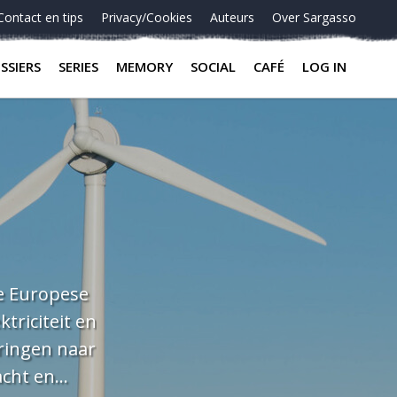
Contact en tips
Privacy/Cookies
Auteurs
Over Sargasso
SSIERS
SERIES
MEMORY
SOCIAL
CAFÉ
LOG IN
geproduceerd en afgenomen kan je namelijk langjarige afspraken maken tussen producent en afnemer buiten de elektriciteitsbeurs om. Praktijkvoorbeelden aanbod groene stroom tegen goedkoper tarief Er zijn ook nu al Nederlandse praktijkvoorbeelden van bestaande exploitanten die hun groene stroom voor een veel schappelijker tarief aanbieden dan commerciële aanbiedingen. Een voorbeeld is energiecoöperatie Betuwewind. Zij bieden leden die stroom afnemen via de coöperatie elektriciteit aan voor maximaal 15 Eurocent per kilowattuur, ver onder het prijsplafond en inmiddels uitverkocht. Het is voor andere leden wachten op het opleveren van nieuwe windturbines, zonnedaken en zonneparken voordat ze gebruik kunnen maken van het voordeel van stroom afnemen van de eigen lokale energiecoöperatie. Een ander Nederlands model is De Windcentrale, waarbij leden van de energiecoöperatie jaarlijks uitbetaald worden in kilowatturen. Deze worden gesaldeerd met het elektriciteitsverbruik tegen het kale leveringstarief. Wel zijn leden een bijdrage verschuldigd voor onbalanskosten en onderhoud van de windturbine. De kostprijs van elektriciteit van