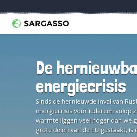
De hernieuwba
energiecrisis
Sinds de hernieuwde inval van Rusland in Oekraïne begin dit jaar is de sluimerende Europese energiecrisis voor iedereen volop zichtbaar geworden. De prijzen voor olie, gas, elektriciteit en warmte liggen veel hoger dan we gewend zijn. Inmiddels heeft Rusland de gasleveringen naar grote delen van de EU gestaakt, is er een importverbod op Russische kolen van kracht en wordt het importverbod op olie op 5 december van kracht. Dat laatste zorgt dat ook de kosten voor diesel naar verwachting hoog blijven. Aanbodcrisis Het dichtdraaien van de gaskraan naar West-Europa en het importverbod op kolen en olie uit Rusland heeft een groot effect op de Europese energiemarkt, omdat de EU voor de meer dan de helft van z'n energievoorziening afhankelijk is van import. Volgens Eurostat importeerde de EU in 2020 29% van zijn ruwe olie uit Rusland, 43% van het aardgas en 54% van de steenkolen. Er zijn grote verschillen tussen lidstaten van de EU, maar bijna allemaal hebben ze op een manier last van het stilvallen van de import uit Rusland. Een situatie die naar het er uit ziet voorlopig ook nog niet voorbij is. Zelfs als de oorlog in Oekraïne snel voorbij is is het de vraag of Europese beleidsmakers terug willen naar een situatie waarin ze zo afhankelijk zijn van Rusland voor de Europese energievoorziening. Dat heeft gevolgen voor huishoudens, maar ook voor het bedrijfsleven. Het effect van het dichtdraaien van de gaskraan naar West-Europa en het importverbod op kolen en olie uit Rusland wordt versterkt doordat in Frankrijk nog steeds een groot deel van de kerncentrales stil ligt voor onderhoud. Deels door regulier onderhoud, deels vanwege reparaties. De verwachting is dat de volle capaciteit eind februari 2023 weer beschikbaar is. Op dit moment ligt bijna de helft van de capaciteit aan Franse kerncentrales stil. Rusland doet er momenteel nog een schepje bovenop door het vernietigen van de Oekraïense energiecentrales, waardoor Oekraïne zelf onvoldoende stroom heeft laat staan kan exporteren. Deze factoren maken de pijn van de door de inval in Oekraïne veroorzaakte aanbodcrisis nog een tandje erger, want het zorgt voor nog sterker stijgende prijzen. Amerikaans protectionisme De Verenigde Staten doen stevig hun best om in het gat te springen dat het wegvallen van Russisch aanbod van olie en gas veroorzaakt. Voor aardgas gaat het dan LNG gemaakt van schaliegas. Een welkom, maar zeker niet milieuvriendelijk alternatief voor de korte termijn. Europa werkt ook aan het opkopen van LNG in andere landen. Alhoewel de hoofdprijs uit Qatar naar China gaat: 4 miljoen ton LNG voor 27 jaar. Europese energiebedrijven (en overheden) hebben vooralsnog het nakijken. Amerika zet naast het verhogen van de export van aardgas naar de EU in op het versterken van de eigen economie. Bijvoorbeeld door de Buy American voorzieningen in de Inflation Reduction Act (IRA). Daarin is steun opgenomen voor onder andere elektrische auto’s, mits deze in een toenemend aandeel van Amerikaanse makelij zijn. Daarmee zet Biden de lijn van Trump door. Doel is om minder afhankelijk te worden van China, maar de voorwaarden zijn ook een drukmiddel op de EU om zich verder los te koppelen van China. Steunpakketten voor bedrijfsleven en huishoudens Veel overheden, waaronder de Nederlandse, hebben een noodpakket in elkaar gezet met steun voor huishoudens en (een deel van) het bedrijfsleven om te helpen bij de fors hogere prijzen. Ondanks die tijdelijke maatregelen is de verwachting dat het voor Europese huishoudens, bedrijfsleven en maatschappelijke organisaties een kostbare winter wordt. De prijsniveaus van het Nederlandse prijsplafond liggen namelijk behoorlijk boven de prijzen van de afgelopen jaren en 40 jaar loonmatiging helpt niet mee om de rekening betaalb