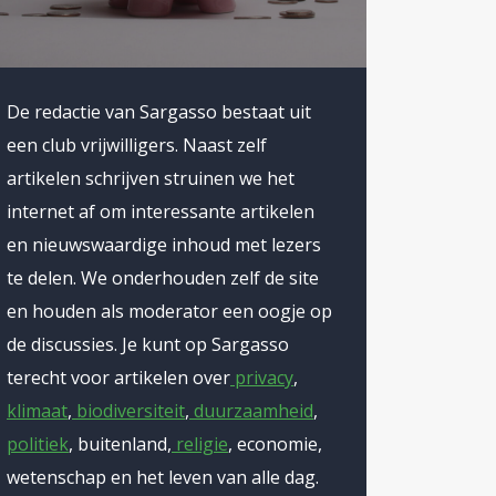
De redactie van Sargasso bestaat uit
een club vrijwilligers. Naast zelf
artikelen schrijven struinen we het
internet af om interessante artikelen
en nieuwswaardige inhoud met lezers
te delen. We onderhouden zelf de site
en houden als moderator een oogje op
de discussies. Je kunt op Sargasso
terecht voor artikelen over
privacy
,
klimaat
,
biodiversiteit
,
duurzaamheid
,
politiek
, buitenland,
religie
, economie,
wetenschap en het leven van alle dag.