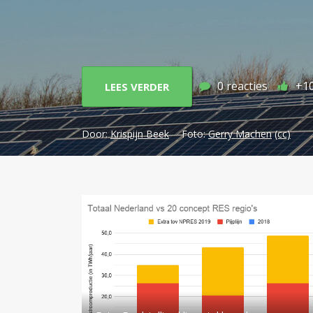
0
reacties
+1
LEES VERDER
Door:
Krispijn Beek
Foto:
Gerry Machen
(cc)