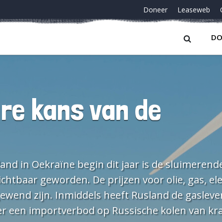
Doneer
Leaseweb
DO
re kans van de
aar te houden. Concurrentiepositie Europese industrie Voor het bedrijfsleven, zeker voor grootverbruikers van energie, vormt combinatie van hoge energieprijzen in de EU met het ‘buy American’ deel van de Amerikaanse Inflation Reduction Act een reden om hun locatiekeuze te (her)overwegen. Komt die nieuwe fabriek (en de bijbehorende werkgelegenheid en kennisontwikkeling) in de EU of in de VS? Zelfs de Europese troefkaart op gebied van energieoplag, Northvolt, kijkt naar de VS voor nieuwe batterijfabrieken. Dat maakt het voor beleidsmakers in de EU, en in Nederland, des te prangender om na te denken over welke bedrijfstakken we hier willen krijgen, hebben en houden. En moet die fabriek dan in Nederland gevestigd zijn, of zijn er locaties binnen de EU die beter voldoet vanuit beschikbare energie? Willen we bijvoorbeeld een kunstmestfabriek, die zich richt op export, houden in Nederland? Momenteel verbruikt een kunstmestfabriek veel aardgas, dat is te vervangen door waterstof. Waterstof vergt echter veel extra wind- en zonne-energie. Accepteren we die in onze achtertuin of op de Noordzee omwille van de productie van kunstmest? Of heeft kunstmest geen (of een kleinere) rol in het landbouwsysteem waar we naartoe willen? Willen we datacenters die veel elektriciteit vragen, maar zich deels op Afrika richten? Zetten we in op fietsen, wandelen en ov, wat volgens het ontwerp klimaatplan nodig is om de klimaatdoelen op langere termijn te halen, of blijven we geld steken in elektrische auto’s? Bouwers van elektrische auto’s hebben we niet in Nederland, bedrijven die elektrische bussen en (elektrische) fietsen maken wel. Energieproductie opschroeven De huidige energiecrisis is een aanbodcrisis. Deels is dit op te vangen door vraagvermindering en gedragsverandering. Deels door het vinden van nieuw buitenlands aanbod van olie, kolen en gas. Dat gaat echter niet genoeg zijn en het vinden van alternatieve fossiele bronnen past echter niet in de klimaatdoelen van Nederland en de EU. Dat extra gaswinning in Groningen lastiger ligt dan vaak wordt gedacht heb ik al eerder toegelicht. Voor de lange termijn werkt het kabinet aan twee extra kerncentrales. Volgens RTL Nieuws komen deze in Zeeland. De verwachting is dat deze rond 2035-2036 operationeel zijn. Dat is te laat om een bijdrage te leveren aan het oplossen van de huidige aanbodcrisis. Als ze al rond die tijd operationeel zijn, want kostenoverschrijdingen en vertragingen zijn schering en inslag bij de bouw van nieuwe kerncentrales, zie ook deze eerdere berichten. En ja, dat geld ook bij de nieuwe troetelcentrales van het type small modular reactors, zoals het Institute for Energy Economics and Financial Analysis in februari 2022 al schreef en NuScale deze maand bevestigde met een prijsstijging van 58 naar 100 dollar/MWh. De eerste module wordt opgeleverd in 2029 (was oorspronkelijk 2024). Mocht u wel vertrouwen hebben in nieuwe kerncentrales dan kunt u zich aansluiten bij de atoomcoöperatie (al zijn we daar eigenlijk allemaal lid van). Voor de korte en middellange termijn biedt het versnellen van de bouw van hernieuwbare energie mogelijk wel een oplossing. De NVDE heeft daar vorig jaar al voorstellen voor gedaan en heeft deze recent aangevuld met een oproep om energietransitie prioriteit te geven bij de reductie van stikstof. Ook in Europees verband zijn er voor de komende 18 maanden afspraken gemaakt over het versnellen van procedures voor vergunningverlening aan duurzame energieprojecten. Meer betaalbare groene stroom Het vergroten van het aanbod aan elektriciteit van wind- en zonne-energie kan meer betaalbare groene stroom beschikbaar maken. De kostprijzen voor nieuwe wind- en zonne-energie op land lagen in 2022 namelijk onder de 6 Eurocent per kilowattuur voor wind op land en onder de 8 Eurocent per kilowattuur voor zonne-energie. Zelfs met de huidige stijgende prijzen voor grondstoffen en arbeid liggen deze kostprijzen ruim lager dan de prijzen van elektriciteit die geproduceerd wordt met kolen- en gascentrales. Het is alleen wel zaak om te zorgen dat de groene stroom niet voor de huidige marktprijs beschikbaar komt voor huishoudens en bedrijven, maar voor een betaalbaar tarief en liefst ook stabiel tarief. Gelukkig zijn er voorbeelden van initiatieven in Nederland en in het buitenland die daar al aan werken. Zo werken energiecoöperaties aan overeenkomsten tussen producent en afnemer, buiten de elektriciteitsbeurs om. Voor investeerders (lokale energiecoöperaties, maar ook commerciële investeerders) levert dit meer zekerheid op over de lange termijn opbrengsten van de elektriciteit die ze produceren. Voor afnemers van elektriciteit is het prettig als ze niet de huidige hoofdprijs hoeven te betalen. Een belangrijke term om dat te bereiken is gelijktijdigheid: kan je zorgen dat leden of afnemers de groene stroom afnemen op het moment dat deze geproduceerd wordt. Hoe beter dat lukt, hoe minder elektriciteit ingekocht hoeft te worden van andere energiebronnen (bv gas- en kolencentrales) en hoe lager de energierekening blijft. Voor het deel dat gelijktijdig wordt 