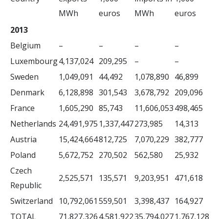
MWh
euros
MWh
euros
2013
Belgium
–
–
–
–
Luxembourg
4,137,024
209,295
–
–
Sweden
1,049,091
44,492
1,078,890
46,899
Denmark
6,128,898
301,543
3,678,792
209,096
France
1,605,290
85,743
11,606,053
498,465
Netherlands
24,491,975
1,337,447
273,985
14,313
Austria
15,424,664
812,725
7,070,229
382,777
Poland
5,672,752
270,502
562,580
25,932
Czech
2,525,571
135,571
9,203,951
471,618
Republic
Switzerland
10,792,061
559,501
3,398,437
164,927
TOTAL
71,827,326
4,581,922
35,794,027
1,767,128