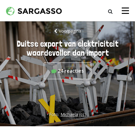
Voorpagina
Duitse export van elektriciteit
waardevoller dan import
24
reacties
Foto:
Michaela
(cc)