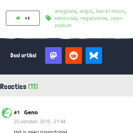
amygdala
angst
ban ki-moon
electoraal
negativisme
open
+1
podium
Deel artikel
Reacties
(11)
Geno
#1
25 oktober 2010 , 21:44
Het is géén islamofobie!