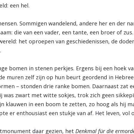
ld: een hel.
 mensen. Sommigen wandelend, andere her en der nam
aam: die van een vader, een tante, een broer of zus
e wereld: het oproepen van geschiedenissen, de dod
.
e bomen in stenen perkjes. Ergens bij een hoek van
 de muren zelf zijn op hun beurt geordend in Hebree
vormen – stonden drie ranke bomen. Daarnaast zat een
 was zwart met witte sokjes, trok zich geen sikkepi
ijn klauwen in een boom te zetten, zo hoog als hij 
te er enthousiast een stukje van af. Het leven, vol o
ustmonument daar gezien, het
Denkmal für die ermord