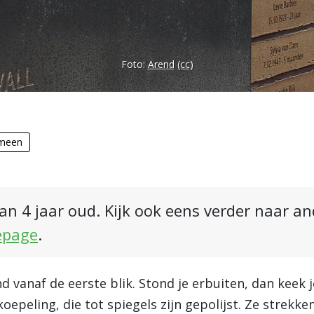
Foto:
Arend
(cc)
meen
an 4 jaar oud. Kijk ook eens verder naar a
epage
.
anaf de eerste blik. Stond je erbuiten, dan keek je
epeling, die tot spiegels zijn gepolijst. Ze strekk