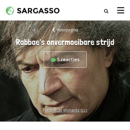
Voorpagina
Rabbae’s onvermoeibare strijd
5
reacties
Foto:
Roel Wijnants
(cc)