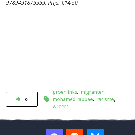
9789491875359, Prijs: €14,50
groenlinks
migranten
mohamed rabbae
racisme
0
wilders