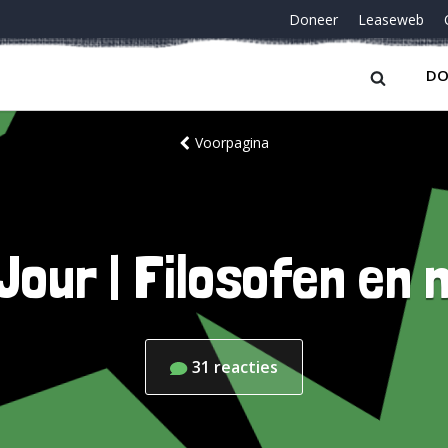
Doneer
Leaseweb
DO
Voorpagina
Jour | Filosofen en m
31
reacties