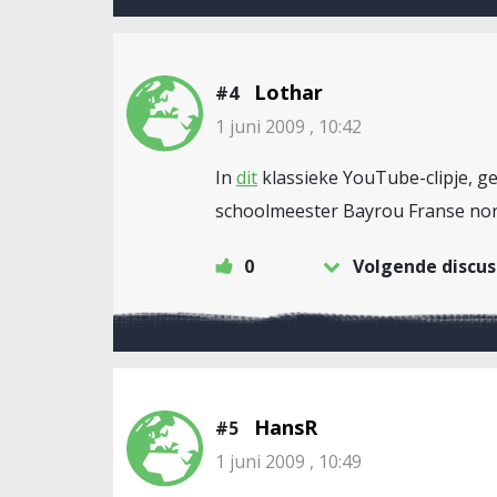
Lothar
#4
1 juni 2009 , 10:42
In
dit
klassieke YouTube-clipje, ge
schoolmeester Bayrou Franse nor
0
Volgende discus
HansR
#5
1 juni 2009 , 10:49