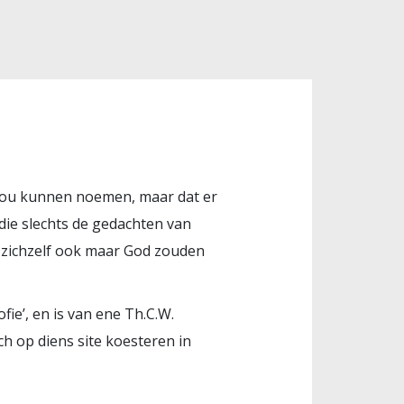
r zou kunnen noemen, maar dat er
die slechts de gedachten van
en zichzelf ook maar God zouden
ofie’
, en is van ene Th.C.W.
h op diens site koesteren in