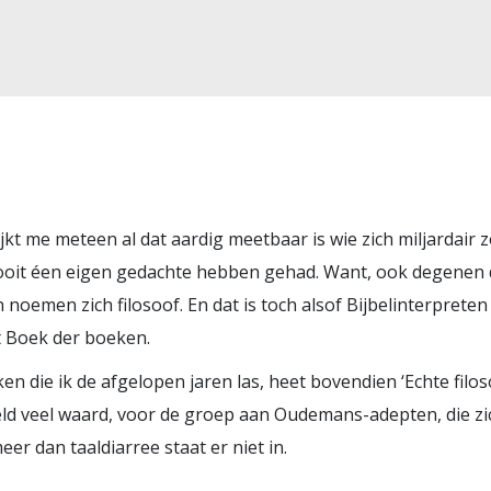
ijkt me meteen al dat aardig meetbaar is wie zich miljardai
 nooit éen eigen gedachte hebben gehad. Want, ook degenen 
 noemen zich filosoof. En dat is toch alsof Bijbelinterpret
t Boek der boeken.
ken die ik de afgelopen jaren las, heet bovendien
‘Echte filos
ld veel waard, voor de groep aan Oudemans-adepten, die zic
r dan taaldiarree staat er niet in.