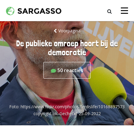
Voorpagina
De publieke omroep hoort bij de
democratie
50
reacties
Foto:
https://www.flickr.com/photos/ferdislife/10168897573
copyright ok. Gecheckt 25-09-2022