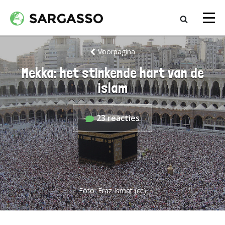
Voorpagina
Mekka: het stinkende hart van de
islam
23
reacties
Foto:
Fraz Ismat
(cc)