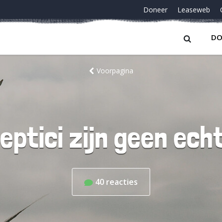
Doneer
Leaseweb
DO
Voorpagina
ptici zijn geen ech
40
reacties