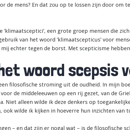
r de mens? En dat zou op te lossen zijn door om t
‘klimaatsceptici’, een grote groep mensen die zich
t gebruik van het woord ‘klimaatscepticus’ voor men
ij echter tegen de borst. Met scepticisme hebben 
het woord scepsis 
n filosofische stroming uit de oudheid. In mijn boe
an voor de middeleeuwen op een rij gezet, van de Gr
ina. Niet alleen wilde ik deze denkers op toegankeli
ook wilde ik kijken in hoeverre hun inzichten van to
ngen – en dat zijn er nogal wat – is de filosofische s