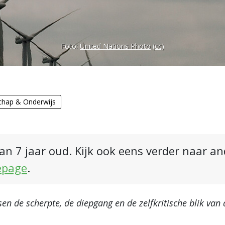
Foto:
United Nations Photo
(cc)
hap & Onderwijs
an 7 jaar oud. Kijk ook eens verder naar a
epage
.
en de scherpte, de diepgang en de zelfkritische blik van 