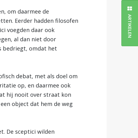
ten, om daarmee de
ARTIKELEN
tten. Eerder hadden filosofen
tici voegden daar ook
gen, al dan niet door
s bedriegt, omdat het
ofisch debat, met als doel om
rritatie op, en daarmee ook
t hij nooit over straat kon
t een object dat hem de weg
t. De sceptici wilden