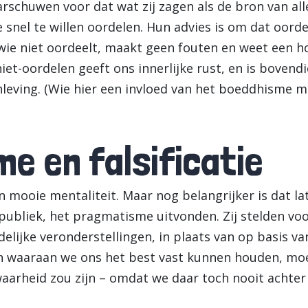
schuwen voor dat wat zij zagen als de bron van alle
e snel te willen oordelen. Hun advies is om dat oord
 wie niet oordeelt, maakt geen fouten en weet een h
iet-oordelen geeft ons innerlijke rust, en is bovendi
nleving. (Wie hier een invloed van het boeddhisme 
e en falsificatie
en mooie mentaliteit. Maar nog belangrijker is dat lat
ubliek, het pragmatisme uitvonden. Zij stelden voo
jdelijke veronderstellingen, in plaats van op basis 
n waaraan we ons het best vast kunnen houden, moe
 waarheid zou zijn – omdat we daar toch nooit achte