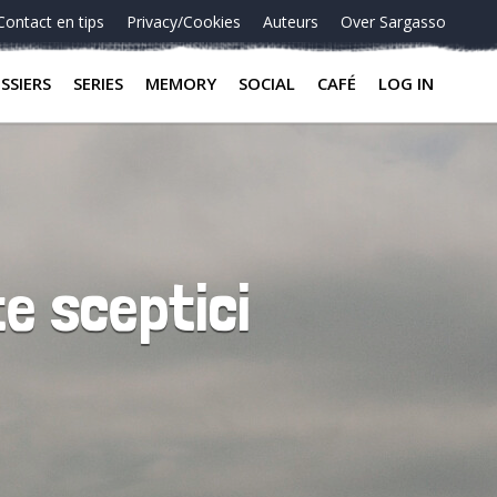
Contact en tips
Privacy/Cookies
Auteurs
Over Sargasso
SSIERS
SERIES
MEMORY
SOCIAL
CAFÉ
LOG IN
te sceptici