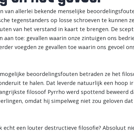
aan van allerlei bekende menselijke beoordelingsfou
sche tegenstanders op losse schroeven te kunnen ze
outen van het verstand in kaart te brengen. De scep
aan toe: gevallen waarin onze zintuigen ons bedrie
verder voegden ze gevallen toe waarin ons gevoel on
mogelijke beoordelingsfouten betraden ze het filos
nderuit te halen. Dat leverde natuurlijk een hoop i
angrijkste filosoof Pyrrho werd spottend beweerd da
leerlingen, omdat hij simpelweg niet zou geloven da
echt een louter destructieve filosofie? Absoluut nie