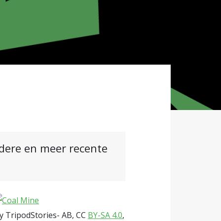
ndere en meer recente
y TripodStories- AB, CC
BY-SA 4.0
,