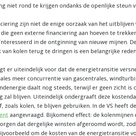
g niet rond te krijgen ondanks de openlijke steun v
ciering zijn niet de enige oorzaak van het uitblijve
ie geen externe financiering aan hoeven te trekken
eïnteresseerd in de ontginning van nieuwe mijnen. D
an kolen terug te dringen is een belangrijke reden
gt er uiteindelijk voor dat de energietransitie vers
ales meer concurrentie van gascentrales, windturbi
ndenergie daalt nog steeds, terwijl er geen zicht i
g zal blijven. Uiteindelijk ondergraaft deze kostend
 zoals kolen, te blijven gebruiken.
In de VS heeft d
ment
aangevraagd. Bijkomend effect: de kolenmijnen 
zorgen dat dergelijke winsten afgeroomd wordt, zo
Bijvoorbeeld om de kosten van de energietransitie 