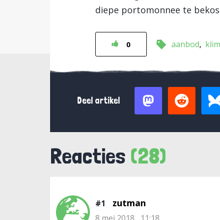
diepe portomonnee te bekos
aanbod
kli
0
Deel artikel
Reacties
(28)
zutman
#1
8 mei 2018 , 11:18